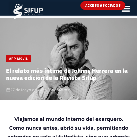
ACCESO ASOCIADOS
INICIO
›
NOTICIAS
›
APP MOVIL
APP MOVIL
El relato más íntimo de Johnny Herrera en la
nueva edición de la Revista Sifup
27 de Mayo de 2026
webadmin
Viajamos al mundo interno del exarquero.
Como nunca antes, abrió su vida, permitiendo
entender no solo al futbolista, sino que además