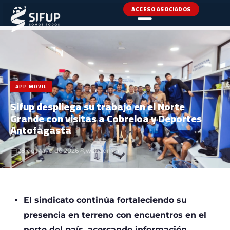
ACCESO ASOCIADOS
INICIO
›
NOTICIAS
›
APP MOVIL
APP MOVIL
Sifup despliega su trabajo en el Norte
Grande con visitas a Cobreloa y Deportes
Antofagasta
28 de Mayo de 2026
webadmin
El sindicato continúa fortaleciendo su
presencia en terreno con encuentros en el
norte del país, acercando información,