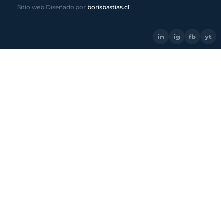
Sitio web Diseñado por
borisbastias.cl
in
ig
fb
yt