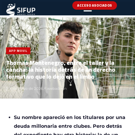
ACCESO ASOCIADOS
INICIO
›
NOTICIAS
›
APP MOVIL
APP MOVIL
Thomas Montenegro, entre el taller y la
cancha: la historia detrás de un derecho
formativo que lo dejó en el limbo
1 de Junio de 2026
webadmin
Su nombre apareció en los titulares por una
deuda millonaria entre clubes. Pero detrás
del expediente hay otra historia: la de un