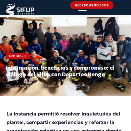
ACCESO ASOCIADOS
INICIO
›
NOTICIAS
›
APP MOVIL
APP MOVIL
Información, beneficios y compromiso: el
diálogo del Sifup con Deportes Rengo
14 de Mayo de 2026
webadmin
La instancia permitió resolver inquietudes del
plantel, compartir experiencias y reforzar la
organización colectiva en una categoría donde