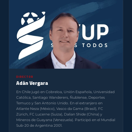
DIRECTOR
Adán Vergara
En Chile jugó en Cobreloa, Unión Española, Universidad
Católica, Santiago Wanderers, Ñublense, Deportes
Temuco y San Antonio Unido. En el extranjero en
Atlante Neza (México), Vasco da Gama (Brasil), FC
Zürich, FC Lucerne (Suiza), Dalian Shide (China) y
Mineros de Guayana (Venezuela). Participó en el Mundial
Sub-20 de Argentina 2001.