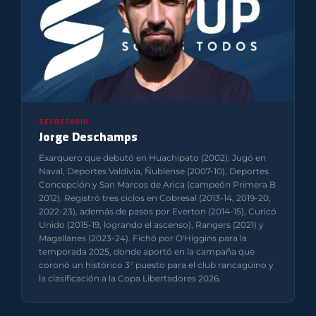
SECRETARIO
Jorge Deschamps
Exarquero que debutó en Huachipato (2002). Jugó en
Naval, Deportes Valdivia, Ñublense (2007-10), Deportes
Concepción y San Marcos de Arica (campeón Primera B
2012). Registró tres ciclos en Cobresal (2013-14, 2019-20,
2022-23), además de pasos por Everton (2014-15), Curicó
Unido (2015-19, logrando el ascenso), Rangers (2021) y
Magallanes (2023-24). Fichó por O'Higgins para la
temporada 2025, donde aportó en la campaña que
coronó un histórico 3° puesto para el club rancagüino y
la clasificación a la Copa Libertadores 2026.