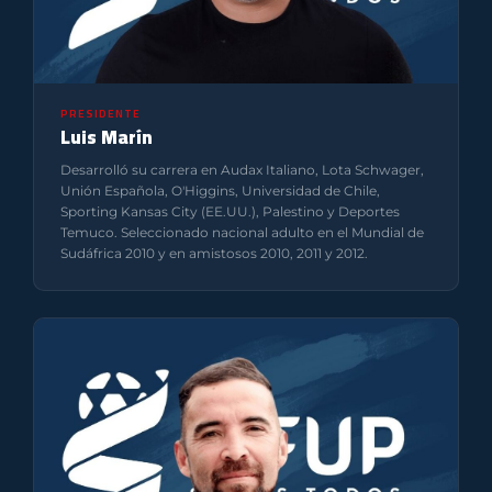
PRESIDENTE
Luis Marín
Desarrolló su carrera en Audax Italiano, Lota Schwager,
Unión Española, O'Higgins, Universidad de Chile,
Sporting Kansas City (EE.UU.), Palestino y Deportes
Temuco. Seleccionado nacional adulto en el Mundial de
Sudáfrica 2010 y en amistosos 2010, 2011 y 2012.