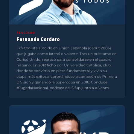
TESORERO
Fernando Cordero
Exfutbolista surgido en Unión Española (debut 2006)
que jugaba como lateral o volante. Tras un préstamo en
Curicó Unido, regresó para consolidarse en el cuadro
hispano. En 2012 fichó por Universidad Católica, club
donde se convirtió en pieza fundamental y vivió su
etapa más exitosa, coronándose bicampeón de Primera
División y ganando la Supercopa en 2016. Conduce
#JugadaNacional, podcast del Sifup junto a AS.com