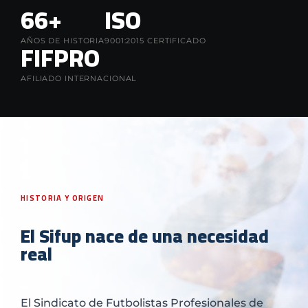
66+
ISO
FIFPRO
AÑOS DE HISTORIA
9001:2015 CERTIFICADO
AFILIADO INTERNACIONAL
HISTORIA Y ORIGEN
El Sifup nace de una necesidad
real
El Sindicato de Futbolistas Profesionales de