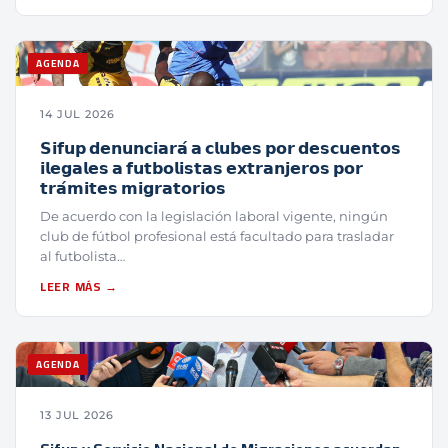
AGENDA
14 JUL 2026
𝗦𝗶𝗳𝘂𝗽 𝗱𝗲𝗻𝘂𝗻𝗰𝗶𝗮𝗿𝗮́ 𝗮 𝗰𝗹𝘂𝗯𝗲𝘀 𝗽𝗼𝗿 𝗱𝗲𝘀𝗰𝘂𝗲𝗻𝘁𝗼𝘀
𝗶𝗹𝗲𝗴𝗮𝗹𝗲𝘀 𝗮 𝗳𝘂𝘁𝗯𝗼𝗹𝗶𝘀𝘁𝗮𝘀 𝗲𝘅𝘁𝗿𝗮𝗻𝗷𝗲𝗿𝗼𝘀 𝗽𝗼𝗿
𝘁𝗿𝗮́𝗺𝗶𝘁𝗲𝘀 𝗺𝗶𝗴𝗿𝗮𝘁𝗼𝗿𝗶𝗼𝘀
De acuerdo con la legislación laboral vigente, ningún
club de fútbol profesional está facultado para trasladar
al futbolista…
LEER MÁS →
AGENDA
13 JUL 2026