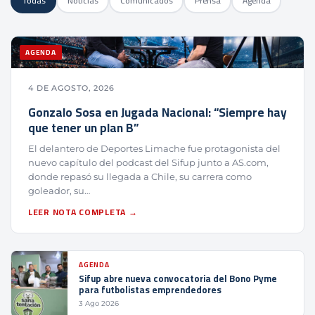
Todas
Noticias
Comunicados
Prensa
Agenda
AGENDA
4 DE AGOSTO, 2026
Gonzalo Sosa en Jugada Nacional: “Siempre hay
que tener un plan B”
El delantero de Deportes Limache fue protagonista del
nuevo capítulo del podcast del Sifup junto a AS.com,
donde repasó su llegada a Chile, su carrera como
goleador, su…
LEER NOTA COMPLETA →
AGENDA
Sifup abre nueva convocatoria del Bono Pyme
para futbolistas emprendedores
3 Ago 2026