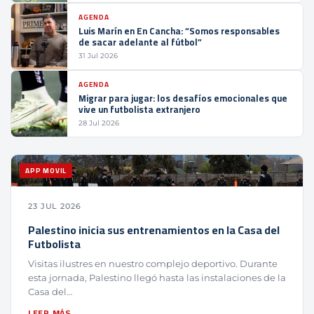
AGENDA
Luis Marín en En Cancha: “Somos responsables
de sacar adelante al fútbol”
31 Jul 2026
AGENDA
Migrar para jugar: los desafíos emocionales que
vive un futbolista extranjero
28 Jul 2026
APP MOVIL
23 JUL 2026
Palestino inicia sus entrenamientos en la Casa del
Futbolista
Visitas ilustres en nuestro complejo deportivo. Durante
esta jornada, Palestino llegó hasta las instalaciones de la
Casa del…
LEER MÁS →