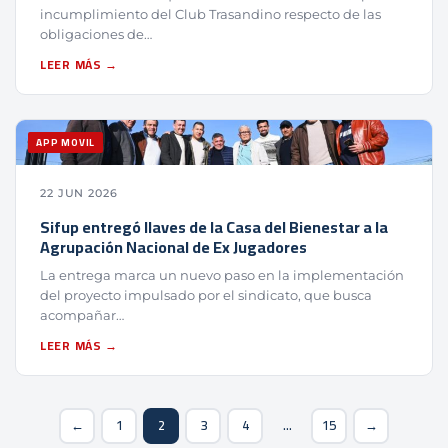
incumplimiento del Club Trasandino respecto de las
obligaciones de…
LEER MÁS →
APP MOVIL
22 JUN 2026
Sifup entregó llaves de la Casa del Bienestar a la
Agrupación Nacional de Ex Jugadores
La entrega marca un nuevo paso en la implementación
del proyecto impulsado por el sindicato, que busca
acompañar…
LEER MÁS →
←
1
2
3
4
…
15
→