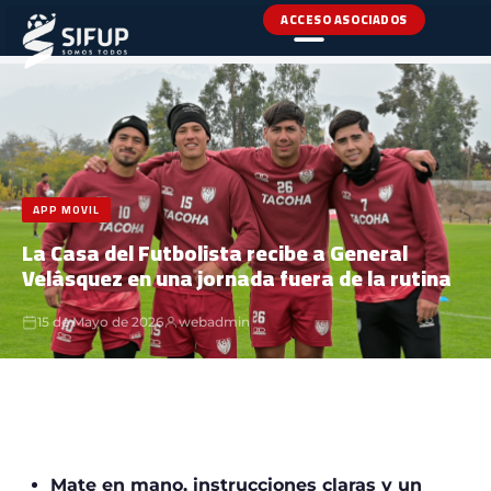
ACCESO ASOCIADOS
INICIO
›
NOTICIAS
›
APP MOVIL
APP MOVIL
La Casa del Futbolista recibe a General
Velásquez en una jornada fuera de la rutina
15 de Mayo de 2026
webadmin
Mate en mano, instrucciones claras y un