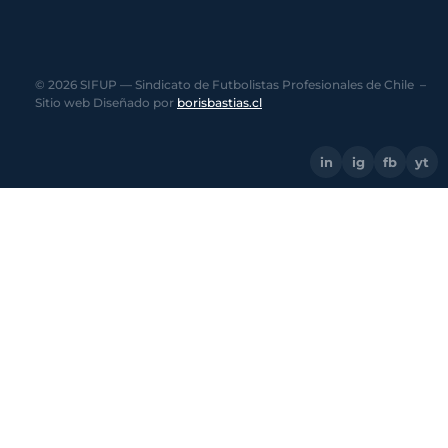
© 2026 SIFUP — Sindicato de Futbolistas Profesionales de Chile –
Sitio web Diseñado por
borisbastias.cl
in
ig
fb
yt