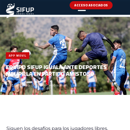
ACCESO ASOCIADOS
INICIO
›
NOTICIAS
›
APP MOVIL
APP MOVIL
EQUIPO SIFUP IGUALA ANTE DEPORTES
MELIPILLA EN PARTIDO AMISTOSO
18 de Enero de 2025
webadmin
Siguen los desafíos para los jugadores libres.