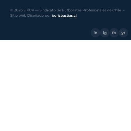
© 2026 SIFUP — Sindicato de Futbolistas Profesionales de Chile –
Sitio web Diseñado por
borisbastias.cl
in
ig
fb
yt