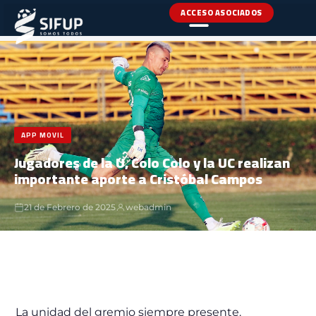
ACCESO ASOCIADOS
INICIO
›
NOTICIAS
›
APP MOVIL
APP MOVIL
Jugadores de la U, Colo Colo y la UC realizan
importante aporte a Cristóbal Campos
21 de Febrero de 2025
webadmin
La unidad del gremio siempre presente.