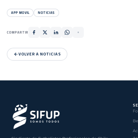
APP MOVIL
NOTICIAS
COMPARTIR
VOLVER A NOTICIAS
SE
Fo
Be
Ac
As