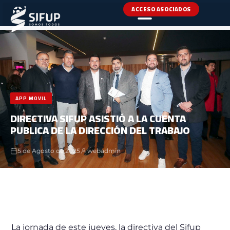
ACCESO ASOCIADOS
INICIO
›
NOTICIAS
›
APP MOVIL
APP MOVIL
DIRECTIVA SIFUP ASISTIÓ A LA CUENTA
PUBLICA DE LA DIRECCIÓN DEL TRABAJO
5 de Agosto de 2025
webadmin
La jornada de este jueves, la directiva del Sifup