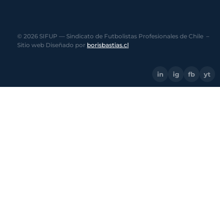
© 2026 SIFUP — Sindicato de Futbolistas Profesionales de Chile –
Sitio web Diseñado por
borisbastias.cl
in
ig
fb
yt