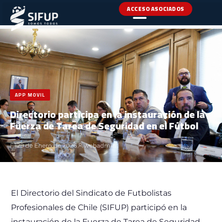
ACCESO ASOCIADOS
INICIO
›
NOTICIAS
›
APP MOVIL
APP MOVIL
Directorio participa en la instauración de la
Fuerza de Tarea de Seguridad en el Fútbol
29 de Enero de 2026
webadmin
El Directorio del Sindicato de Futbolistas
Profesionales de Chile (SIFUP) participó en la
instauración de la Fuerza de Tarea de Seguridad