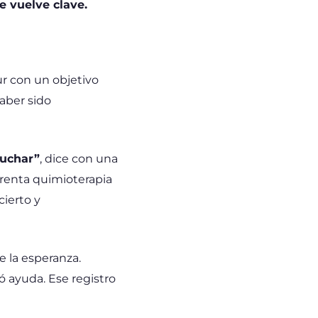
 vuelve clave.
r con un objetivo
haber sido
luchar”
, dice con una
frenta quimioterapia
cierto y
e la esperanza.
ó ayuda. Ese registro