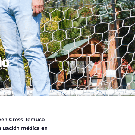
lo
reen Cross Temuco
valuación médica en