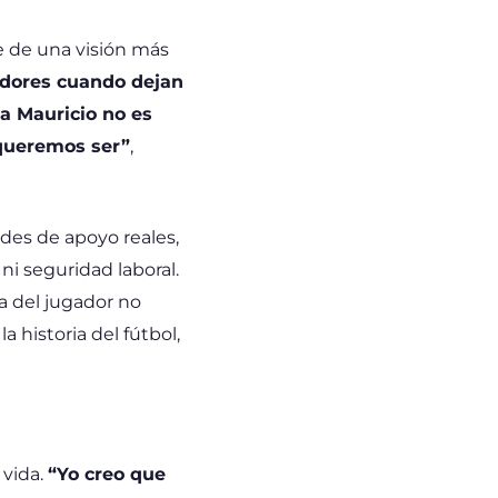
e de una visión más
adores cuando dejan
a Mauricio no es
 queremos ser”
,
edes de apoyo reales,
i seguridad laboral.
a del jugador no
a historia del fútbol,
 vida.
“Yo creo que