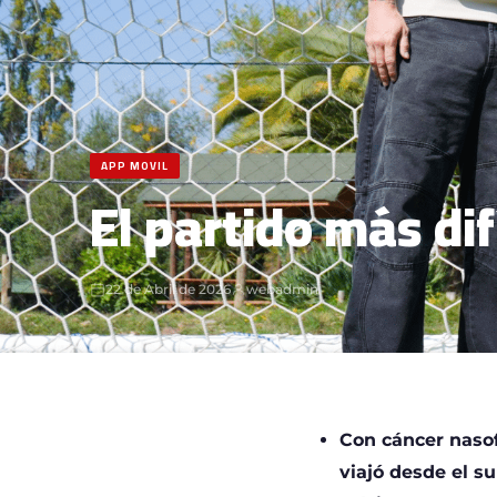
APP MOVIL
El partido más dif
22 de Abril de 2026
webadmin
Con cáncer naso
viajó desde el s