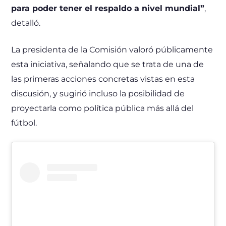
para poder tener el respaldo a nivel mundial”
,
detalló.
La presidenta de la Comisión valoró públicamente
esta iniciativa, señalando que se trata de una de
las primeras acciones concretas vistas en esta
discusión, y sugirió incluso la posibilidad de
proyectarla como política pública más allá del
fútbol.