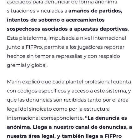
asociados para denunciar de forma anónima
situaciones vinculadas a
amaños de partidos,
intentos de soborno o acercamientos
sospechosos asociados a apuestas deportivas
.
Esta plataforma, impulsada a nivel internacional
junto a FIFPro, permite a los jugadores reportar
hechos sin temor a represalias y con respaldo
gremial y global.
Marín explicó que cada plantel profesional cuenta
con códigos específicos y acceso a este sistema, y
que las denuncias son recibidas tanto por el área
legal del sindicato como por la estructura
internacional correspondiente.
“La denuncia es
anónima. Llega a nuestro canal de denuncias, a
nuestra área legal, y también llega a FIFPro