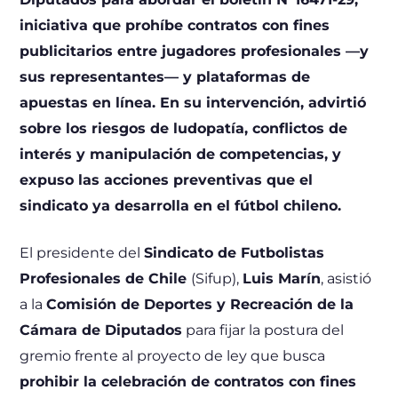
iniciativa que prohíbe contratos con fines
publicitarios entre jugadores profesionales —y
sus representantes— y plataformas de
apuestas en línea. En su intervención, advirtió
sobre los riesgos de ludopatía, conflictos de
interés y manipulación de competencias, y
expuso las acciones preventivas que el
sindicato ya desarrolla en el fútbol chileno.
El presidente del
Sindicato de Futbolistas
Profesionales de Chile
(Sifup),
Luis Marín
, asistió
a la
Comisión de Deportes y Recreación de la
Cámara de Diputados
para fijar la postura del
gremio frente al proyecto de ley que busca
prohibir la celebración de contratos con fines