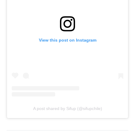
View this post on Instagram
A post shared by Sifup (@sifupchile)