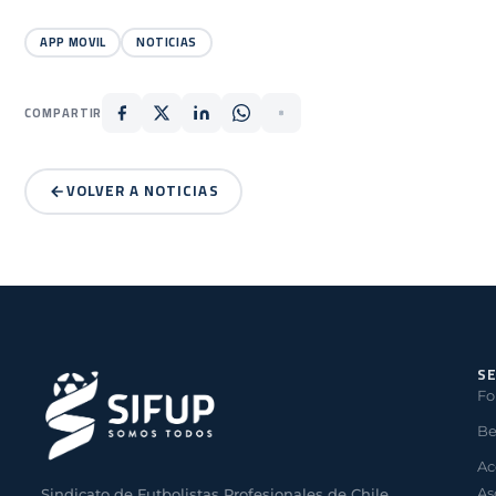
APP MOVIL
NOTICIAS
COMPARTIR
VOLVER A NOTICIAS
SE
Fo
Be
Ac
As
Sindicato de Futbolistas Profesionales de Chile.