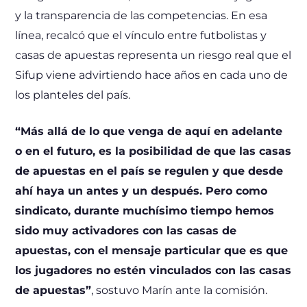
y la transparencia de las competencias. En esa
línea, recalcó que el vínculo entre futbolistas y
casas de apuestas representa un riesgo real que el
Sifup viene advirtiendo hace años en cada uno de
los planteles del país.
“Más allá de lo que venga de aquí en adelante
o en el futuro, es la posibilidad de que las casas
de apuestas en el país se regulen y que desde
ahí haya un antes y un después. Pero como
sindicato, durante muchísimo tiempo hemos
sido muy activadores con las casas de
apuestas, con el mensaje particular que es que
los jugadores no estén vinculados con las casas
de apuestas”
, sostuvo Marín ante la comisión.