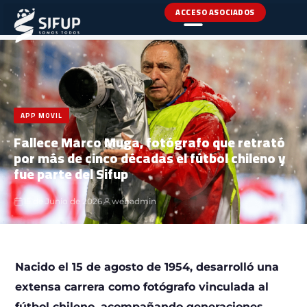
ACCESO ASOCIADOS
INICIO
›
NOTICIAS
›
APP MOVIL
APP MOVIL
Fallece Marco Muga, fotógrafo que retrató
por más de cinco décadas el fútbol chileno y
fue parte del Sifup
15 de Junio de 2026
webadmin
Nacido el 15 de agosto de 1954, desarrolló una
extensa carrera como fotógrafo vinculada al
fútbol chileno, acompañando generaciones