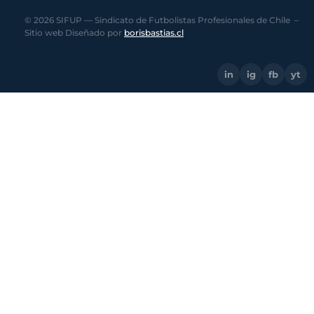
© 2026 SIFUP — Sindicato de Futbolistas Profesionales de Chile –
Sitio web Diseñado por
borisbastias.cl
in
ig
fb
yt