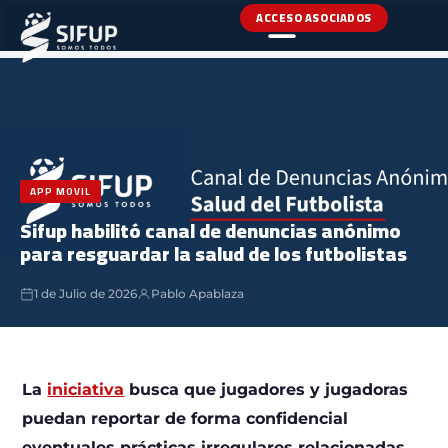
ACCESO ASOCIADOS
INICIO
›
NOTICIAS
›
APP MOVIL
APP MOVIL
Sifup habilitó canal de denuncias anónimo
para resguardar la salud de los futbolistas
1 de Julio de 2026
Pablo Apablaza
La
iniciativa
busca que jugadores y jugadoras
puedan reportar de forma confidencial
eventuales prácticas irregulares relacionadas