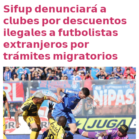
𝗦𝗶𝗳𝘂𝗽 𝗱𝗲𝗻𝘂𝗻𝗰𝗶𝗮𝗿𝗮́ 𝗮
𝗰𝗹𝘂𝗯𝗲𝘀 𝗽𝗼𝗿 𝗱𝗲𝘀𝗰𝘂𝗲𝗻𝘁𝗼𝘀
𝗶𝗹𝗲𝗴𝗮𝗹𝗲𝘀 𝗮 𝗳𝘂𝘁𝗯𝗼𝗹𝗶𝘀𝘁𝗮𝘀
𝗲𝘅𝘁𝗿𝗮𝗻𝗷𝗲𝗿𝗼𝘀 𝗽𝗼𝗿
𝘁𝗿𝗮́𝗺𝗶𝘁𝗲𝘀 𝗺𝗶𝗴𝗿𝗮𝘁𝗼𝗿𝗶𝗼𝘀