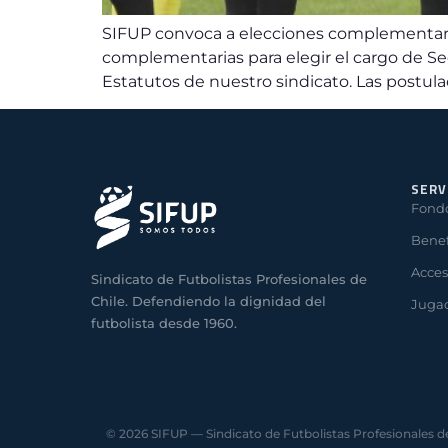
SIFUP convoca a elecciones complementaria
complementarias para elegir el cargo de Sec
Estatutos de nuestro sindicato. Las postulac
SERV
Fond
Benef
Acces
Sindicato de Futbolistas Profesionales de
Chile. Defendiendo la dignidad del
Jugad
futbolista desde 1960.
© 2026 SIFUP — Sindicato de Futbolistas Profesionales d