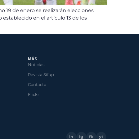
 19 de enero se realizarán elecciones
establecido en el artículo 13 de los
MÁS
Noticias
Revista Sifup
Contacto
Flickr
in
ig
fb
yt