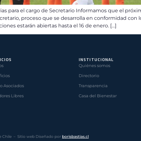
s para el cargo de Secretario Informamos que el próximo
retario, proceso que se desarrolla en conformidad con lo 
iones estarán abiertas hasta el 16 de enero. […]
ICIOS
INSTITUCIONAL
os
Quiénes somos
icios
Directorio
o Asociados
Transparencia
ores Libres
Casa del Bienestar
e Chile – Sitio web Diseñado por
borisbastias.cl