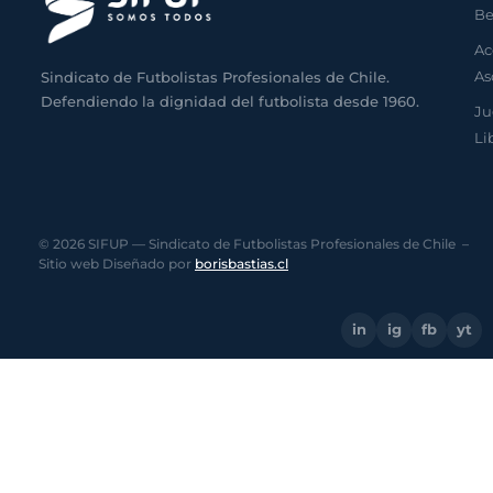
Be
Ac
As
Sindicato de Futbolistas Profesionales de Chile.
Defendiendo la dignidad del futbolista desde 1960.
Ju
Li
© 2026 SIFUP — Sindicato de Futbolistas Profesionales de Chile –
Sitio web Diseñado por
borisbastias.cl
in
ig
fb
yt