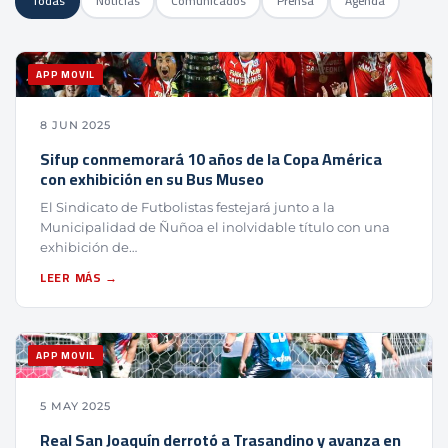
Todas
Noticias
Comunicados
Prensa
Agenda
APP MOVIL
8 JUN 2025
Sifup conmemorará 10 años de la Copa América
con exhibición en su Bus Museo
El Sindicato de Futbolistas festejará junto a la
Municipalidad de Ñuñoa el inolvidable título con una
exhibición de…
LEER MÁS →
APP MOVIL
5 MAY 2025
Real San Joaquín derrotó a Trasandino y avanza en