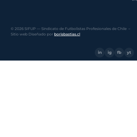
© 2026 SIFUP — Sindicato de Futbolistas Profesionales de Chile –
Sitio web Diseñado por
borisbastias.cl
in
ig
fb
yt