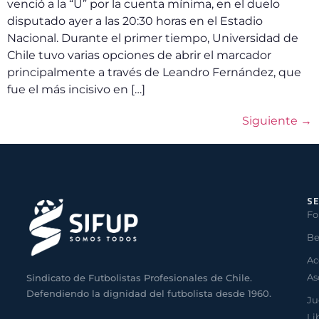
venció a la “U” por la cuenta mínima, en el duelo
disputado ayer a las 20:30 horas en el Estadio
Nacional. Durante el primer tiempo, Universidad de
Chile tuvo varias opciones de abrir el marcador
principalmente a través de Leandro Fernández, que
fue el más incisivo en […]
Siguiente
→
SE
Fo
Be
Ac
As
Sindicato de Futbolistas Profesionales de Chile.
Defendiendo la dignidad del futbolista desde 1960.
Ju
Li