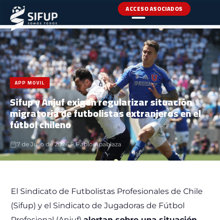
ACCESO ASOCIADOS
INICIO
›
NOTICIAS
›
APP MOVIL
APP MOVIL
Sifup y Anjuf exigen regularizar situación
migratoria de futbolistas extranjeros en el
fútbol chileno
7 de Julio de 2026
Pablo Apablaza
El Sindicato de Futbolistas Profesionales de Chile
(Sifup) y el Sindicato de Jugadoras de Fútbol
Profesional (Anjuf)
alertan sobre una situación