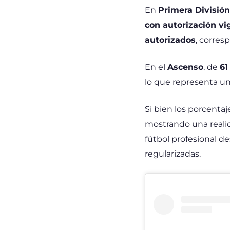
En
Primera División
con autorización vi
autorizados
, corres
En el
Ascenso
, de
61
lo que representa u
Si bien los porcenta
mostrando una realid
fútbol profesional d
regularizadas.