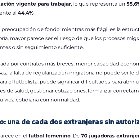
ación vigente para trabajar
, lo que representa un
55,6
lente al
44,4%
.
 preocupación de fondo: mientras más frágil es la estruct
oría, mayor parece ser el riesgo de que los procesos mig
tes o sin seguimiento suficiente.
cada por contratos más breves, menor capacidad económ
sas, la falta de regularización migratoria no puede ser l
ra el futbolista, puede significar dificultades para abrir
es de salud, gestionar cotizaciones, formalizar correcta
 su vida cotidiana con normalidad.
o: una de cada dos extranjeras sin autori
aparece en el
fútbol femenino
. De
70 jugadoras extranje