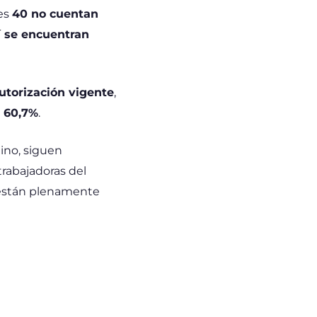
les
40 no cuentan
í se encuentran
utorización vigente
,
l
60,7%
.
ino, siguen
rabajadoras del
o están plenamente