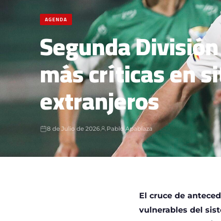
AGENDA
Segunda División 
más críticas en s
extranjeros
8 de Julio de 2026
Pablo Apablaza
El cruce de anteced
vulnerables del sis