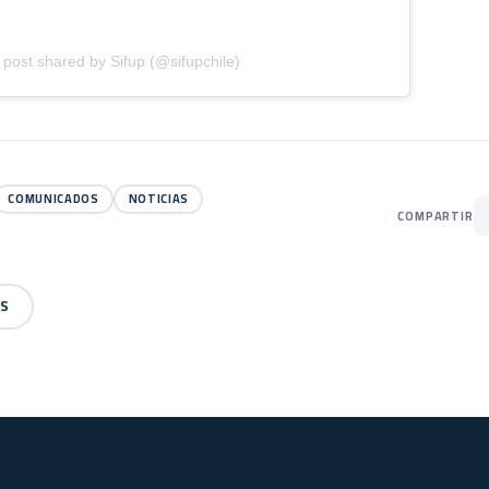
 post shared by Sifup (@sifupchile)
COMUNICADOS
NOTICIAS
COMPARTIR
AS