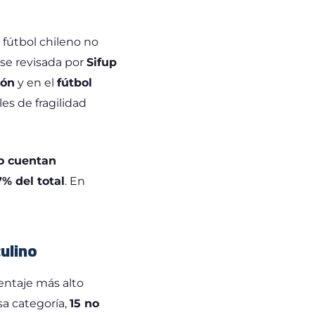
l fútbol chileno no
ase revisada por
Sifup
ión
y en el
fútbol
es de fragilidad
no cuentan
7% del total
. En
ulino
entaje más alto
a categoría,
15 no