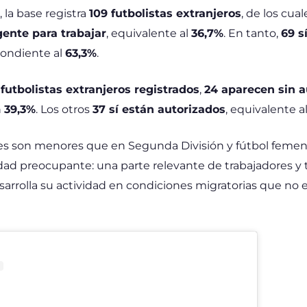
, la base registra
109 futbolistas extranjeros
, de los cua
gente para trabajar
, equivalente al
36,7%
. En tanto,
69 s
pondiente al
63,3%
.
 futbolistas extranjeros registrados
,
24 aparecen sin a
n
39,3%
. Los otros
37 sí están autorizados
, equivalente a
jes son menores que en Segunda División y fútbol femen
ad preocupante: una parte relevante de trabajadores y t
esarrolla su actividad en condiciones migratorias que n