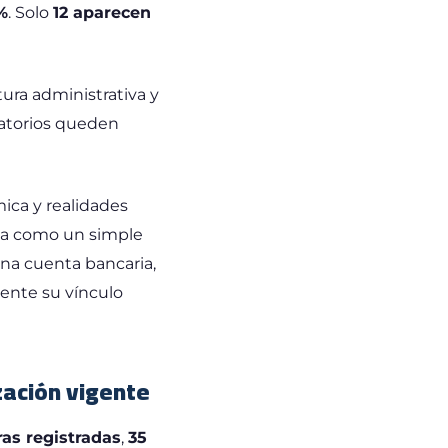
%
. Solo
12 aparecen
ura administrativa y
ratorios queden
ica y realidades
eída como un simple
 una cuenta bancaria,
mente su vínculo
zación vigente
ras registradas
,
35