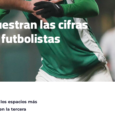
stran las cifras
 futbolistas
 los espacios más
en la tercera