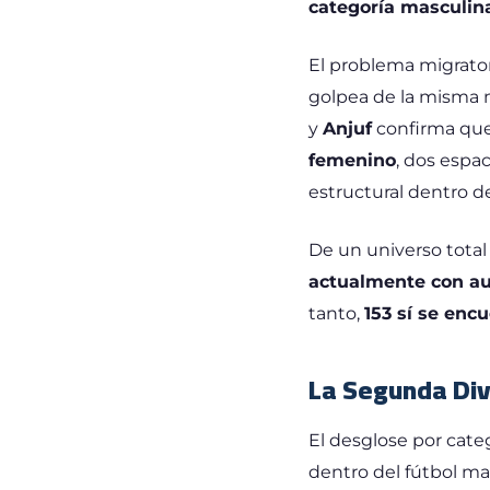
categoría masculin
El problema migratori
golpea de la misma m
y
Anjuf
confirma que 
femenino
, dos espa
estructural dentro de
De un universo tota
actualmente con aut
tanto,
153 sí se enc
La Segunda Divi
El desglose por cate
dentro del fútbol ma