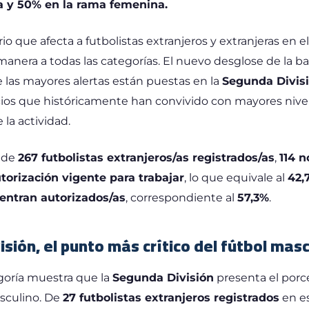
a y 50% en la rama femenina.
o que afecta a futbolistas extranjeros y extranjeras en e
anera a todas las categorías. El nuevo desglose de la b
las mayores alertas están puestas en la
Segunda Divis
cios que históricamente han convivido con mayores nivel
 la actividad.
l de
267 futbolistas extranjeros/as registrados/as
,
114 
orización vigente para trabajar
, lo que equivale al
42,
uentran autorizados/as
, correspondiente al
57,3%
.
sión, el punto más crítico del fútbol masc
goría muestra que la
Segunda División
presenta el porc
sculino. De
27 futbolistas extranjeros registrados
en es