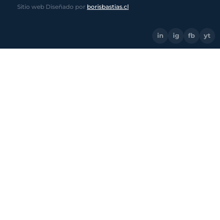
Sitio web Diseñado por
borisbastias.cl
in
ig
fb
yt