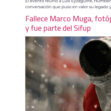
El evento reunió a Luis Eyzaguirre, Humbert
conversación que puso en valor su legado y 
Fallece Marco Muga, fotóg
y fue parte del Sifup