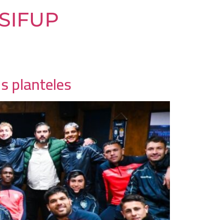
- SIFUP
os planteles