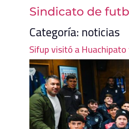
Sindicato de futb
Categoría:
noticias
Sifup visitó a Huachipato 