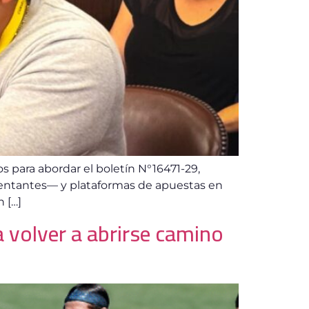
s para abordar el boletín N°16471-29,
esentantes— y plataformas de apuestas en
n […]
a volver a abrirse camino