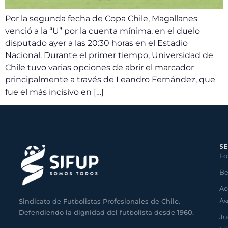
Por la segunda fecha de Copa Chile, Magallanes
venció a la “U” por la cuenta mínima, en el duelo
disputado ayer a las 20:30 horas en el Estadio
Nacional. Durante el primer tiempo, Universidad de
Chile tuvo varias opciones de abrir el marcador
principalmente a través de Leandro Fernández, que
fue el más incisivo en […]
SE
Fo
Be
Ac
As
Sindicato de Futbolistas Profesionales de Chile.
Defendiendo la dignidad del futbolista desde 1960.
Ju